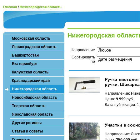
Главная
/
Нижегородская область
Нижегородская област
Московская область
Ленинградская область
Направление
Башкортостан
Сортировать
по
Екатеринбург
Калужская область
Ручка-пистолет
Краснодарский край
ручки. Шикарн
Нижегородская область
Направление: Ниже
Новосибирская область
Цена:
9 999
руб.
Дата публикации: 1
Тверская область
Ярославская область
Другие регионы
Участки в сосн
Статьи и советы
Направление: Лыск
О проекте
Цена:
250 000
руб.