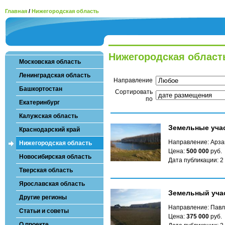
Главная
/
Нижегородская область
Нижегородская област
Московская область
Ленинградская область
Направление
Башкортостан
Сортировать
по
Екатеринбург
Калужская область
Земельные учас
Краснодарский край
Направление: Арза
Нижегородская область
Цена:
500 000
руб.
Новосибирская область
Дата публикации: 2
Тверская область
Ярославская область
Земельный учас
Другие регионы
Направление: Павл
Статьи и советы
Цена:
375 000
руб.
О проекте