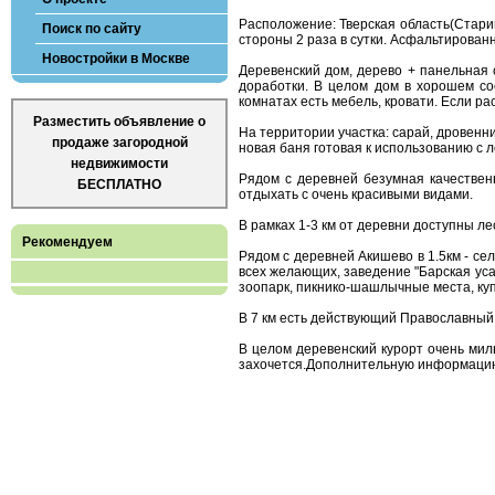
Расположение: Тверская область(Старицк
Поиск по сайту
стороны 2 раза в сутки. Асфальтирован
Новостройки в Москве
Деревенский дом, дерево + панельная с
доработки. В целом дом в хорошем со
комнатах есть мебель, кровати. Если ра
Разместить объявление о
На территории участка: сарай, дровенни
продаже загородной
новая баня готовая к использованию с 
недвижимости
Рядом с деревней безумная качественн
БЕСПЛАТНО
отдыхать с очень красивыми видами.
В рамках 1-3 км от деревни доступны ле
Рекомендуем
Рядом с деревней Акишево в 1.5км - се
всех желающих, заведение "Барская уса
зоопарк, пикнико-шашлычные места, куп
В 7 км есть действующий Православный 
В целом деревенский курорт очень мил
захочется.Дополнительную информацию