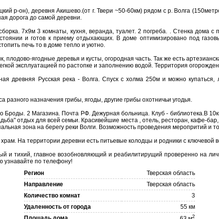
ий р-он), деревня Акишево.(от г. Твери ~50-60км) рядом с р. Волга (150метро
ная дорога до самой деревни.
борка. 7х9м 3 комнаты, кухня, веранда, туалет. 2 погреба. . Стенка дома 
стоянии и готов к приему отдыхающих. В доме оптимизировано под газов
стопить печь то в доме тепло и уютно.
к, плодово-ягодные деревья и кусты, огородная часть. Так же есть артезианс
легкой эксплуатацией по растопке и заполнению водой. Территория огорожден
ая древняя Русская река - Волга. Спуск с холма 250м и можно купаться, л
са разного назначения грибы, ягоды, другие грибы охотничьи угодья.
ло Броды. 2 Магазина. Почта РФ. Дежурная больница. Клуб - библиотека.В 10
дьба" отдых для всей семьи. Красивейшие места , отель, ресторан, кафе-бар,
альная зона на берегу реки Волги. Возможность проведения меропритий и т
храм. На территории деревни есть питьевые колодцы и родники с ключевой в
ый и тихий, главное возобновляющий и реабилитирущий проверенно на лич
 узнавайте по телефону!
Регион
Тверская область
Направление
Тверская область
Количество комнат
3
Удаленность от города
55 км
2
Площадь дома
63 м