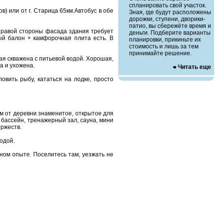
спланировать свой участок.
в) или от г. Старица 65км.Автобус в обе
Зная, где будут расположены
дорожки, ступени, дворики-
патио, вы сбережёте время и
с правой стороны фасада здания требует
деньги. Подберите варианты
ый балон + камфорочная плита есть. В
планировки, прикиньте их
стоимость и лишь за тем
принимайте решение.
кая скважена с питьевой водой. Хорошая,
а и ухожена.
Читать еще
овить рыбу, кататься на лодке, просто
км от деревни знаменитое, открытое для
 бассейн, тренажерный зал, сауна, мини
оржеств.
одой.
ном опыте. Поселитесь там, уезжать не